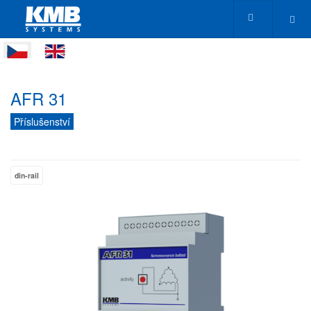
AFR 31
Příslušenství
din-rail