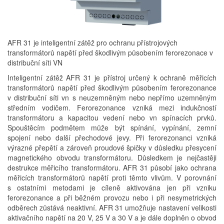
AFR 31 je inteligentní zátěž pro ochranu přístrojových
transformátorů napětí před škodlivým působením ferorezonace v
distribuční síti VN
Inteligentní zátěž AFR 31 je přístroj určený k ochraně měřicích
transformátorů napětí před škodlivým působením ferorezonance
v distribuční síti vn s neuzemněným nebo nepřímo uzemněným
středním vodičem. Ferorezonance vzniká mezi indukčností
transformátoru a kapacitou vedení nebo vn spínacích prvků.
Spouštěcím podmětem může být spínání, vypínání, zemní
spojení nebo další přechodové jevy. Při ferorezonanci vzniká
výrazné přepětí a zároveň proudové špičky v důsledku přesycení
magnetického obvodu transformátoru. Důsledkem je nejčastěji
destrukce měřicího transformátoru. AFR 31 působí jako ochrana
měřicích transformátorů napětí proti těmto vlivům. V porovnání
s ostatními metodami je cíleně aktivována jen při vzniku
ferorezonance a při běžném provozu nebo i při nesymetrických
odběrech zůstává neaktivní. AFR 31 umožňuje nastavení velikosti
aktivačního napětí na 20 V, 25 V a 30 V a je dále doplněn o obvod